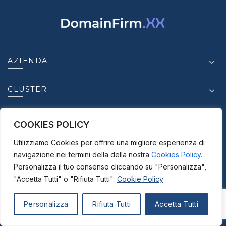
AZIENDA
CLUSTER
INSIGHT
COOKIES POLICY
Utilizziamo Cookies per offrire una migliore esperienza di
CONTATTI
navigazione nei termini della della nostra
Cookies Policy.
Personalizza il tuo consenso cliccando su "Personalizza",
"Accetta Tutti" o "Rifiuta Tutti".
Cookie Policy
© 2025-2026
ICC S.r.l. - P. IVA.03950630875 |
Personalizza
Rifiuta Tutti
Accetta Tutti
Disclaimer |
Privacy Policy |
Cookie Policy |
Credits