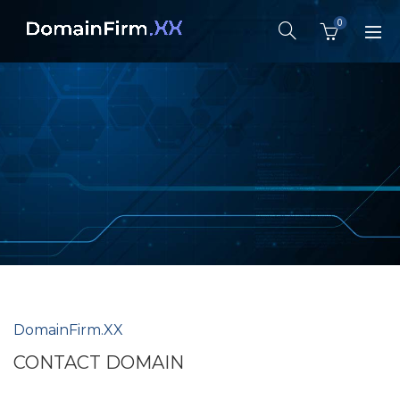
0
DomainFirm.XX
CONTACT DOMAIN