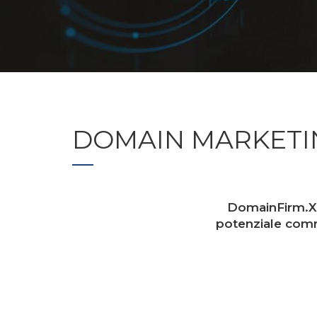
DOMAIN MARKETI
DomainFirm.XX o
potenziale comme