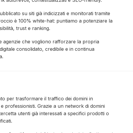
nk autorevoli, contestualizzati e SEO-friendly.
blicato su siti già indicizzati e monitorati tramite
occio è 100% white-hat: puntiamo a potenziare la
bilità, trust e ranking.
 e agenzie che vogliono rafforzare la propria
gitale consolidato, credibile e in continua
a.
o per trasformare il traffico dei domini in
e professionisti. Grazie a un network di domini
rcetta utenti già interessati a specifici prodotti o
icati.