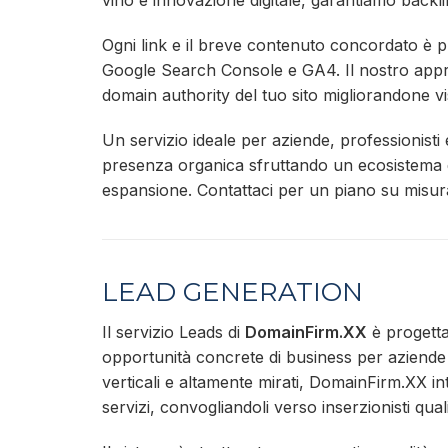
vino e innovazione digitale, garantiamo backli
Ogni link e il breve contenuto concordato è pub
Google Search Console e GA4. Il nostro appr
domain authority del tuo sito migliorandone visi
Un servizio ideale per aziende, professionisti
presenza organica sfruttando un ecosistema di
espansione. Contattaci per un piano su misur
LEAD GENERATION
Il servizio Leads di
DomainFirm.XX
è progettat
opportunità concrete di business per aziende 
verticali e altamente mirati, DomainFirm.XX inte
servizi, convogliandoli verso inserzionisti qualif