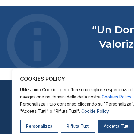
“Un Dom
Valoriz
COOKIES POLICY
Utilizziamo Cookies per offrire una migliore esperienza di
navigazione nei termini della della nostra
Cookies Policy.
Personalizza il tuo consenso cliccando su "Personalizza"
AZIENDA
CLUS
"Accetta Tutti" o "Rifiuta Tutti".
Cookie Policy
Company Overview
Cluster
Personalizza
Rifiuta Tutti
Accetta Tutti