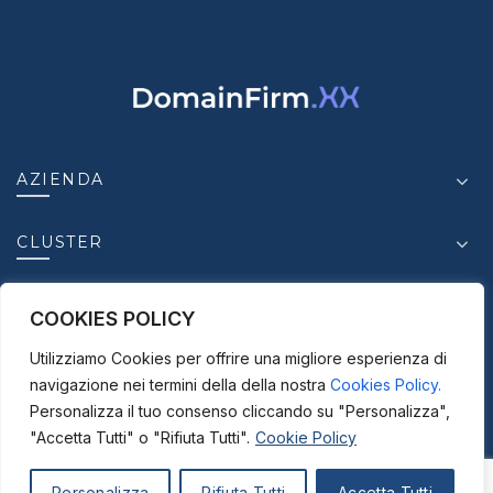
AZIENDA
CLUSTER
INSIGHT
COOKIES POLICY
Utilizziamo Cookies per offrire una migliore esperienza di
CONTATTI
navigazione nei termini della della nostra
Cookies Policy.
Personalizza il tuo consenso cliccando su "Personalizza",
"Accetta Tutti" o "Rifiuta Tutti".
Cookie Policy
© 2025-2026
ICC S.r.l. - P. IVA.03950630875 |
Personalizza
Rifiuta Tutti
Accetta Tutti