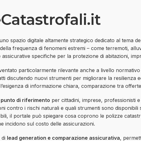
atastrofali.it
o spazio digitale altamente strategico dedicato al tema delle
 della frequenza di fenomeni estremi – come terremoti, alluvio
 assicurative specifiche per la protezione di abitazioni, impr
ventato particolarmente rilevante anche a livello normativo e
fatti discutendo nuovi strumenti per migliorare la resilienza
e l’esigenza di informazione chiara, comparazione tra offert
n
punto di riferimento
per cittadini, imprese, professionisti 
contro i rischi naturali e quali strumenti sono disponibili 
bili, il portale può spiegare cosa coprono le polizze catastro
he incidono sul costo delle assicurazioni.
i di
lead generation e comparazione assicurativa
, permett