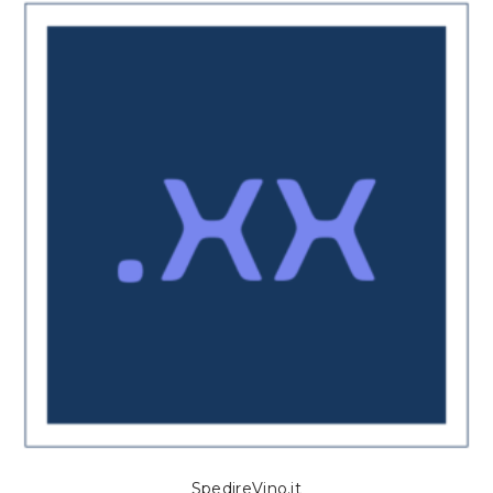
SpedireVino.it