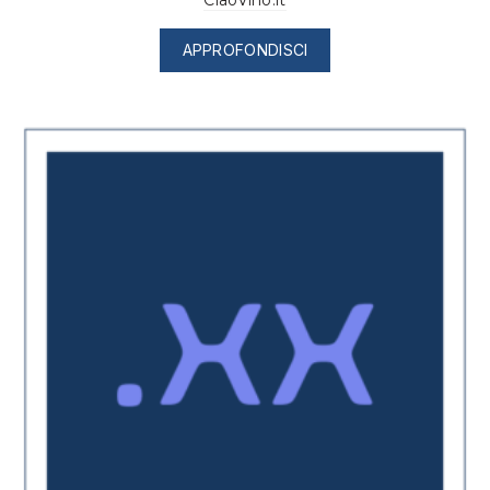
CiaoVino.it
APPROFONDISCI