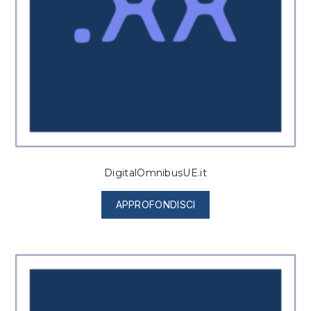
DigitalOmnibusUE.it
APPROFONDISCI