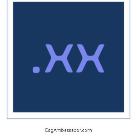
EsgAmbassador.com