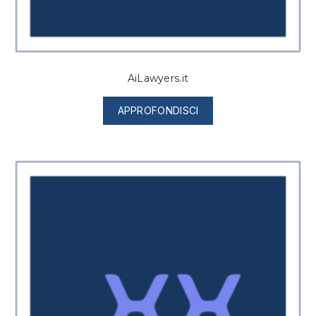
AiLawyers.it
APPROFONDISCI