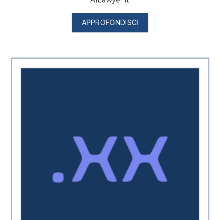
AiLawyer.it
APPROFONDISCI