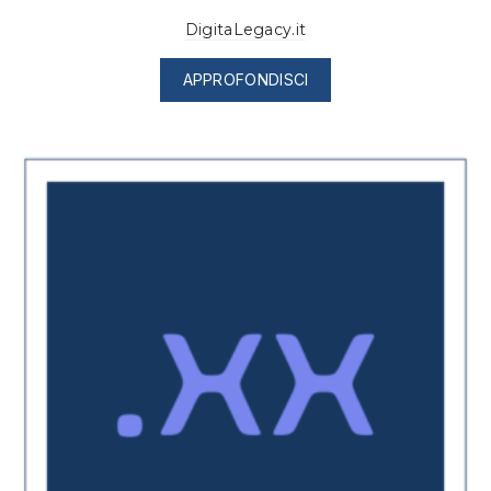
DigitaLegacy.it
APPROFONDISCI