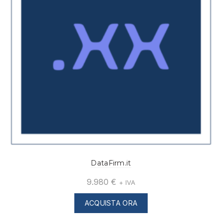
DataFirm.it
9.980
€
+ IVA
ACQUISTA ORA