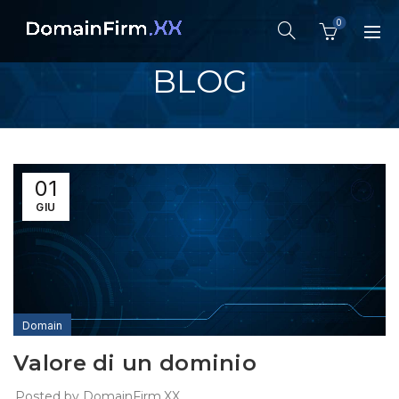
0
BLOG
01
GIU
Domain
Valore di un dominio
Posted by
DomainFirm.XX